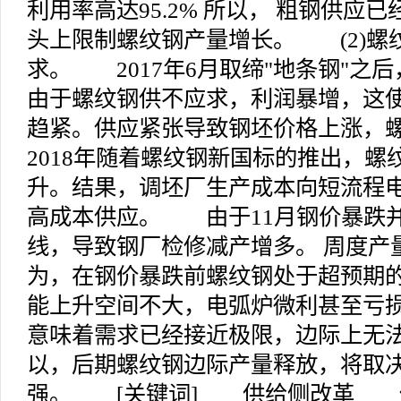
利用率高达95.2% 所以， 粗钢供应
头上限制螺纹钢产量增长。 (2)螺
求。 2017年6月取缔"地条钢"之
由于螺纹钢供不应求，利润暴增，这
趋紧。供应紧张导致钢坯价格上涨，
2018年随着螺纹钢新国标的推出，螺
升。结果，调坯厂生产成本向短流程
高成本供应。 由于11月钢价暴跌
线，导致钢厂检修减产增多。 周度产
为，在钢价暴跌前螺纹钢处于超预期
能上升空间不大，电弧炉微利甚至亏
意味着需求已经接近极限，边际上无
以，后期螺纹钢边际产量释放，将取
强。 [关键词] 供给侧改革 