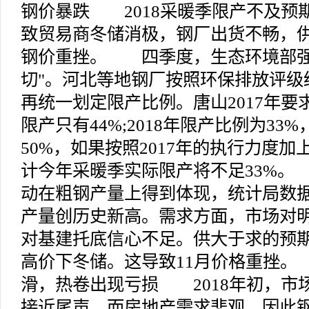
钢价暴跌 2018采暖季限产不及预
致贸易商冬储消极，钢厂出货不畅，供
钢价重挫。 四季度，生态环境部强
切"。河北等地钢厂按照环保排放评级
再统一划定限产比例。唐山2017年要
限产只有44%;2018年限产比例为33%
50%，如果按照2017年的执行力度
计今年采暖季实际限产将不足33%
动在粗钢产量上得到体现，统计局数据
产量创历史新高。需求方面，市场对
对基建托底信心不足。供大于求的预
高价下冬储。这导致11月价格重挫
滑，热卷出现亏损 2018年初，市
接近尾声，而房地产需求悲观，因此